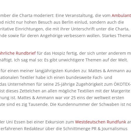
mber die Charta moderiert: Eine Veranstaltung, die vom
Ambulan
nd nicht nur hohen Besuch aus Berlin einlud, sondern auch die
ritative Einrichtungen, die mit ihrer Unterschrift unter die Charta,
nde sowie für deren Angehörige verbessern wollen. Starkes Thema
ährliche Rundbrief
für das Hospiz fertig, der sich unter anderem m
äftigt. Ich sag mal so: Es gibt unwichtigere Themen auf der Welt.
n für einen meiner langjährigsten Kunden zu: Mattes & Ammann a
tionalen Textiler habe ich einen bundesweite Fach- und
 das Unternehmen für seine 25-jährige Zugehörigkeit zum ÖKOTEX
st dieses Zettelchen an allen mögliche Textilien mit der Margerite
rdnung ist. Mattes & Ammann war vor 25 eins der weltweit ersten
Heute sind es zig Tausende. Die Kundennummer der Schwaben ist n
der Uni Essen bei einer Exkursion zum
Westdeutschen Rundfunk
a
 erfahrenen Redakteur über die Schnittmenge PR & Journalismus