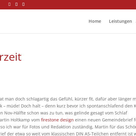
Home
Leistungen
zeit
t man doch schlagartig das Gefühl, kürzer fit, dafür aber länger
ack – müde! Doch halt – denn kurz bevor ich spontanschlafend den 
ten Nov-Hälfte schon was zu tun, was gelinde gesagt vom Schlaf
Martin Holtkamp vom
firestone design
einen neuen Gemeindebrief f
 Also ich war für Fotos und Redaktion zuständig, Martin für das Sch
f der etwa so weit vom klassischen DIN A5-Teilchen entfernt ist 