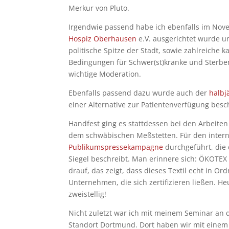
Merkur von Pluto.
Irgendwie passend habe ich ebenfalls im Nove
Hospiz Oberhausen
e.V. ausgerichtet wurde u
politische Spitze der Stadt, sowie zahlreiche ka
Bedingungen für Schwer(st)kranke und Sterbe
wichtige Moderation.
Ebenfalls passend dazu wurde auch der
halbj
einer Alternative zur Patientenverfügung besch
Handfest ging es stattdessen bei den Arbeite
dem schwäbischen Meßstetten. Für den interna
Publikumspressekampagne
durchgeführt, die
Siegel beschreibt. Man erinnere sich: ÖKOTEX i
drauf, das zeigt, dass dieses Textil echt in O
Unternehmen, die sich zertifizieren ließen. 
zweistellig!
Nicht zuletzt war ich mit meinem Seminar an 
Standort Dortmund. Dort haben wir mit einem