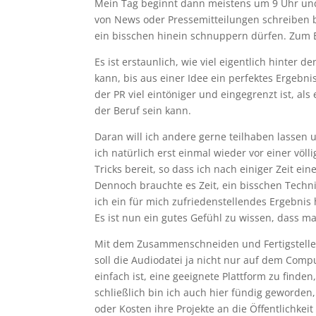
Mein Tag beginnt dann meistens um 9 Uhr und
von News oder Pressemitteilungen schreiben bi
ein bisschen hinein schnuppern dürfen. Zum Ei
Es ist erstaunlich, wie viel eigentlich hinter
kann, bis aus einer Idee ein perfektes Ergebn
der PR viel eintöniger und eingegrenzt ist, als 
der Beruf sein kann.
Daran will ich andere gerne teilhaben lassen
ich natürlich erst einmal wieder vor einer völ
Tricks bereit, so dass ich nach einiger Zeit 
Dennoch brauchte es Zeit, ein bisschen Techni
ich ein für mich zufriedenstellendes Ergebnis 
Es ist nun ein gutes Gefühl zu wissen, dass man
Mit dem Zusammenschneiden und Fertigstellen 
soll die Audiodatei ja nicht nur auf dem Comput
einfach ist, eine geeignete Plattform zu find
schließlich bin ich auch hier fündig geworde
oder Kosten ihre Projekte an die Öffentlichkeit