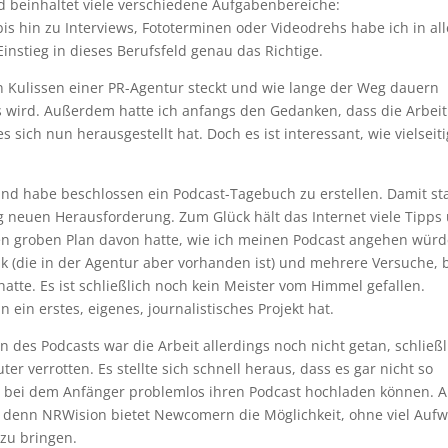
 beinhaltet viele verschiedene Aufgabenbereiche:
s hin zu Interviews, Fototerminen oder Videodrehs habe ich in all
nstieg in dieses Berufsfeld genau das Richtige.
 den Kulissen einer PR-Agentur steckt und wie lange der Weg dauern
is wird. Außerdem hatte ich anfangs den Gedanken, dass die Arbeit
es sich nun herausgestellt hat. Doch es ist interessant, wie vielseiti
 und habe beschlossen ein Podcast-Tagebuch zu erstellen. Damit s
lig neuen Herausforderung. Zum Glück hält das Internet viele Tipps
einen groben Plan davon hatte, wie ich meinen Podcast angehen würd
k (die in der Agentur aber vorhanden ist) und mehrere Versuche, 
hatte. Es ist schließlich noch kein Meister vom Himmel gefallen.
 ein erstes, eigenes, journalistisches Projekt hat.
des Podcasts war die Arbeit allerdings noch nicht getan, schließl
er verrotten. Es stellte sich schnell heraus, dass es gar nicht so
en, bei dem Anfänger problemlos ihren Podcast hochladen können. 
n, denn NRWision bietet Newcomern die Möglichkeit, ohne viel Auf
 zu bringen.