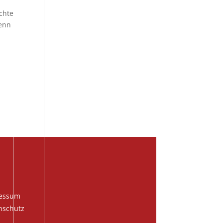
chte
wenn
essum
nschutz