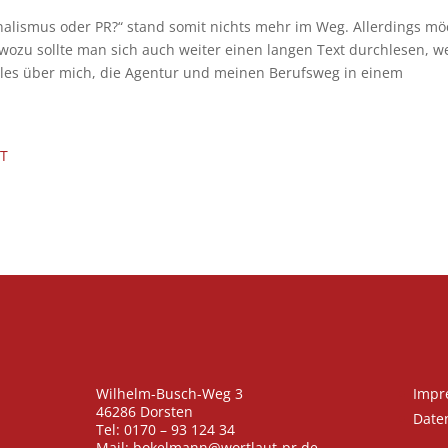
rnalismus oder PR?“ stand somit nichts mehr im Weg. Allerdings mö
nn wozu sollte man sich auch weiter einen langen Text durchlesen, 
alles über mich, die Agentur und meinen Berufsweg in einem
ST
Wilhelm-Busch-Weg 3
Impr
46286 Dorsten
Date
Tel: 0170 – 93 124 34
Mail: bokelmann@wortlaut-pr.de