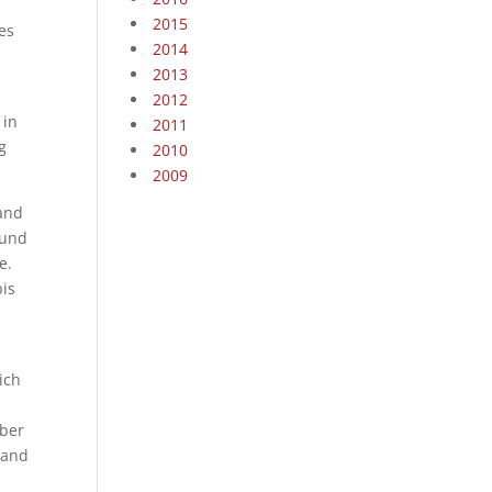
2015
es
2014
2013
2012
 in
2011
g
2010
2009
tand
 und
e.
bis
ich
Aber
wand