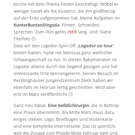
Kirche mit dem Thema Fasten beschäftigt. Wobei er
weniger fastet als die Küsterin, die ihn großherzig
auf der Erde aufgenommen hat. Meine Aufgaben im
KunterBuntenDingsda
: Filmen, Schneiden,
Sprechen. Zum Film gehts
HIER
lang. Und: Siehe
Titelfoto 🙂
Dass wir den Logodor-Spin-Off „
Logodor on tour
“
kreiert haben, hatte mit Melissas ganz weltlicher
Schwangeschaft zu tun. In diesen Babymonaten ist
Logodor alleine durch die Gegend gezogen und hat
interessante Orte kennengelernt. Seinen Besuch im
Recklinghäuser Jungendzentrum ZAKK haben wir
ebenfalls im Februar fertig geschnitten. Wird aber
erst im März veröffentlicht 🙁
Ganz neu dabei:
Eine Gefäßchirurgin
, die in Bottrop
eine Praxis übernimmt. Bis Mitte März muss dazu
einges stehen: Logo, Briefbogen und Visitenkarte
und eine komplette Internetseite. Das ist sportlich,
weil die Zusage zum Projekt Mitte Februar kam und