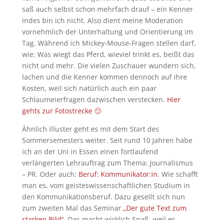
saß auch selbst schon mehrfach drauf – ein Kenner
indes bin ich nicht. Also dient meine Moderation
vornehmlich der Unterhaltung und Orientierung im
Tag. Während ich Mickey-Mouse-Fragen stellen darf,
wie: Was wiegt das Pferd, wieviel trinkt es, beißt das
nicht und mehr. Die vielen Zuschauer wundern sich,
lachen und die Kenner kommen dennoch auf ihre
Kosten, weil sich natürlich auch ein paar
Schlaumeierfragen dazwischen verstecken.
Hier
gehts zur Fotostrecke 🙂
Ähnlich illuster geht es mit dem Start des
Sommersemesters weiter. Seit rund 10 Jahren habe
ich an der Uni in Essen einen fortlaufend
verlängerten Lehrauftrag zum Thema: Journalismus
– PR. Oder auch:
Beruf: Kommunikator:in
. Wie schafft
man es, vom geisteswissenschaftlichen Studium in
den Kommunikationsberuf. Dazu gesellt sich nun
zum zweiten Mal das Seminar
„Der gute Text zum
starken Bild“.
Das macht wirklich Spaß, weil es