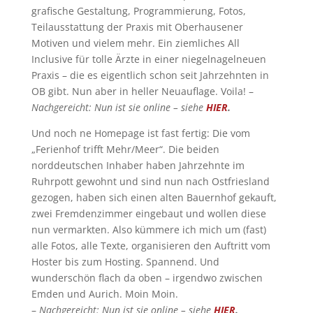
grafische Gestaltung, Programmierung, Fotos,
Teilausstattung der Praxis mit Oberhausener
Motiven und vielem mehr. Ein ziemliches All
Inclusive für tolle Ärzte in einer niegelnagelneuen
Praxis – die es eigentlich schon seit Jahrzehnten in
OB gibt. Nun aber in heller Neuauflage. Voila! –
Nachgereicht: Nun ist sie online – siehe
HIER
.
Und noch ne Homepage ist fast fertig: Die vom
„Ferienhof trifft Mehr/Meer“. Die beiden
norddeutschen Inhaber haben Jahrzehnte im
Ruhrpott gewohnt und sind nun nach Ostfriesland
gezogen, haben sich einen alten Bauernhof gekauft,
zwei Fremdenzimmer eingebaut und wollen diese
nun vermarkten. Also kümmere ich mich um (fast)
alle Fotos, alle Texte, organisieren den Auftritt vom
Hoster bis zum Hosting. Spannend. Und
wunderschön flach da oben – irgendwo zwischen
Emden und Aurich. Moin Moin.
–
Nachgereicht: Nun ist sie online – siehe
HIER
.