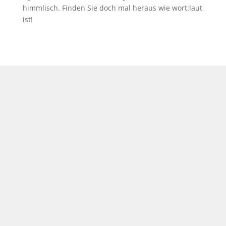
himmlisch. Finden Sie doch mal heraus wie wort:laut
ist!
Leute, was ist das denn für ein Jahresstart? Da
kommt es einem ja kaum in den Sinn, dass
dieses Jahrtausend, das noch Mitte der 1950er
Jahre als das archetypische Bild einer
technisch hochstilisierten Zukunft herhalten
musste, bereits ein viertel Jahrhundert alt ist....